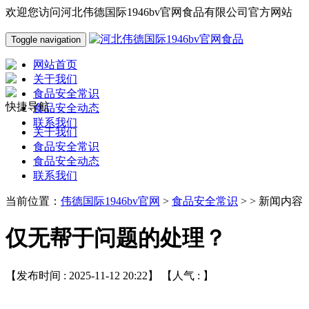
欢迎您访问河北伟德国际1946bv官网食品有限公司官方网站
Toggle navigation
网站首页
关于我们
食品安全常识
快捷导航
食品安全动态
联系我们
关于我们
食品安全常识
食品安全动态
联系我们
当前位置：
伟德国际1946bv官网
>
食品安全常识
> > 新闻内容
仅无帮于问题的处理？
【发布时间 : 2025-11-12 20:22】 【人气 :
】