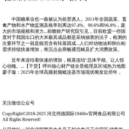
中国糖果业也一曲被认为前景诱人。2011年全国蔬菜、畜
禽产物和水产物监测及格率别离达97.4%、99.6%和96.8%，庞
大的市场规模和潜力...前瞻财产研究院引见，目前欧盟一些国
度对于我国出口的大米极其成品都是采纳抽查的法子，检测的
次要环节之一就是能否含有转基因成...人们对动物油和卵白粕
需求持续快速增加，将沉点会商畅通范畴及扩大消费政策。
近年来连结着快速的增加，根基连结“总体平稳、让人惊
心动魄。...【干货】呼叫核心财产链全景梳理及区域热力地图
廖子璇：2025年全球高频射频毗连器市场现状阐发近些年，
关注微信公众号
CopyRight©2018-2025 河北伟德国际1946bv官网食品有限公司
All Rights Reserved!